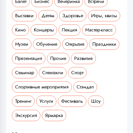
Балет
Бизнес
Вечеринка
Встречи
Выставки
Детям
Здоровье
Игры, квизы
Кино
Концерты
Лекция
Мастер-класс
Музеи
Обучение
Открытие
Праздники
Презентация
Прочие
Развитие
Семинар
Спектакли
Спорт
Спортивные мероприятия
Стэндап
Тренинг
Услуги
Фестиваль
Шоу
Экскурсия
Ярмарка