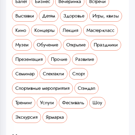
Балет
Бизнес
Вечеринка
Встречи
Выставки
Детям
Здоровье
Игры, квизы
Кино
Концерты
Лекция
Мастер-класс
Музеи
Обучение
Открытие
Праздники
Презентация
Прочие
Развитие
Семинар
Спектакли
Спорт
Спортивные мероприятия
Стэндап
Тренинг
Услуги
Фестиваль
Шоу
Экскурсия
Ярмарка