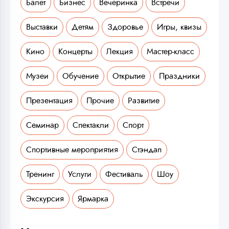
Балет
Бизнес
Вечеринка
Встречи
Выставки
Детям
Здоровье
Игры, квизы
Кино
Концерты
Лекция
Мастер-класс
Музеи
Обучение
Открытие
Праздники
Презентация
Прочие
Развитие
Семинар
Спектакли
Спорт
Спортивные мероприятия
Стэндап
Тренинг
Услуги
Фестиваль
Шоу
Экскурсия
Ярмарка