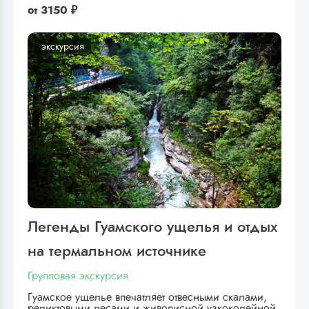
от
3150 ₽
экскурсия
Легенды Гуамского ущелья и отдых
на термальном источнике
Групповая экскурсия
Гуамское ущелье впечатляет отвесными скалами,
реликтовыми лесами и живописной узкоколейной