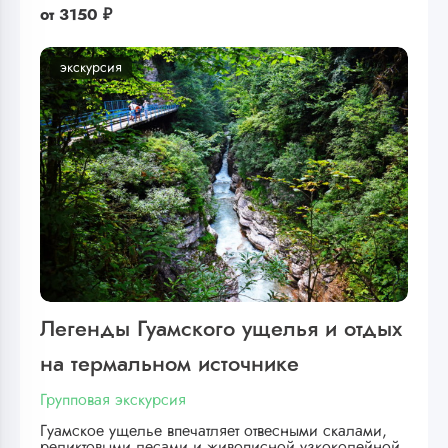
от
3150 ₽
экскурсия
Легенды Гуамского ущелья и отдых
на термальном источнике
Групповая экскурсия
Гуамское ущелье впечатляет отвесными скалами,
реликтовыми лесами и живописной узкоколейной