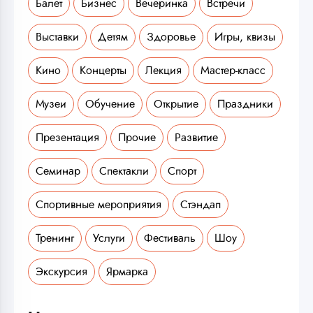
Балет
Бизнес
Вечеринка
Встречи
Выставки
Детям
Здоровье
Игры, квизы
Кино
Концерты
Лекция
Мастер-класс
Музеи
Обучение
Открытие
Праздники
Презентация
Прочие
Развитие
Семинар
Спектакли
Спорт
Спортивные мероприятия
Стэндап
Тренинг
Услуги
Фестиваль
Шоу
Экскурсия
Ярмарка