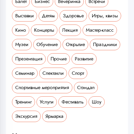
Балет
Бизнес
Вечеринка
Встречи
Выставки
Детям
Здоровье
Игры, квизы
Кино
Концерты
Лекция
Мастер-класс
Музеи
Обучение
Открытие
Праздники
Презентация
Прочие
Развитие
Семинар
Спектакли
Спорт
Спортивные мероприятия
Стэндап
Тренинг
Услуги
Фестиваль
Шоу
Экскурсия
Ярмарка