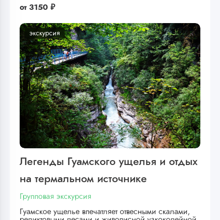
от
3150 ₽
экскурсия
Легенды Гуамского ущелья и отдых
на термальном источнике
Групповая экскурсия
Гуамское ущелье впечатляет отвесными скалами,
реликтовыми лесами и живописной узкоколейной