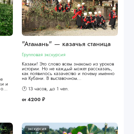
"Атамань" — казачья станица
Групповая экскурсия
Казаки! Это слово всем знакомо из уроков
истории. Но не каждый может рассказать,
как появилось казачество и почему именно
на Кубани. В выставочном…
ые
жи и
я о…
🕐 13 часов,
до 1 чел.
от
4200 ₽
экскурсия