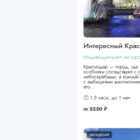
Интересный Кра
Индивидуальная экскур
Краснодар — город, где 
особняки соседствуют с
небоскрёбами, а южный 
с амбициями миллионни
его…
🕐 1.5 часа,
до 1 чел.
от
5250 ₽
экскурсия