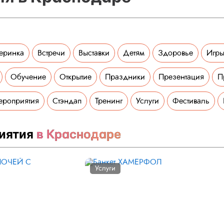
еринка
Встречи
Выставки
Детям
Здоровье
Игры
Обучение
Открытие
Праздники
Презентация
П
ероприятия
Стэндап
Тренинг
Услуги
Фестиваль
иятия
в Краснодаре
Услуги