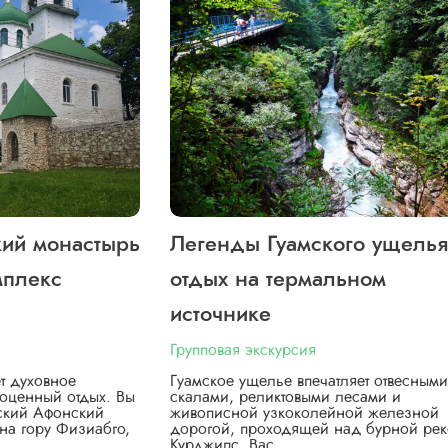
кий монастырь
Легенды Гуамского ущелья
мплекс
отдых на термальном
источнике
Групповая экскурсия
т духовное
Гуамское ущелье впечатляет отвесными
оценный отдых. Вы
скалами, реликтовыми лесами и
вский Афонский
живописной узкоколейной железной
на гору Физиабго,
дорогой, проходящей над бурной ре
Курджипс. Вас…