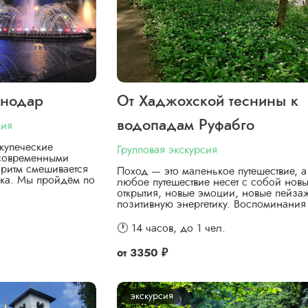
снодар
От Хаджохской теснины к
водопадам Руфабго
сия
купеческие
Групповая экскурсия
 современными
ритм смешивается
Поход — это маленькое путешествие, а
ка. Мы пройдём по
любое путешествие несет с собой нов
открытия, новые эмоции, новые пейза
позитивную энергетику. Воспоминани
🕐 14 часов,
до 1 чел.
от
3350 ₽
экскурсия