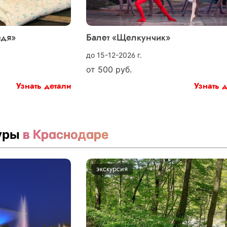
едя»
Балет «Щелкунчик»
до 15-12-2026 г.
от
500
руб.
Узнать детали
Узнать 
туры
в Краснодаре
экскурсия