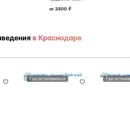
от
3500 ₽
аведения
в Краснодаре
Где остановиться
Где остано