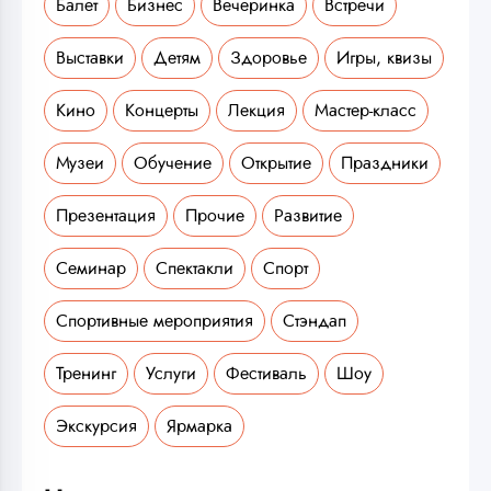
Балет
Бизнес
Вечеринка
Встречи
Выставки
Детям
Здоровье
Игры, квизы
Кино
Концерты
Лекция
Мастер-класс
Музеи
Обучение
Открытие
Праздники
Презентация
Прочие
Развитие
Семинар
Спектакли
Спорт
Спортивные мероприятия
Стэндап
Тренинг
Услуги
Фестиваль
Шоу
Экскурсия
Ярмарка