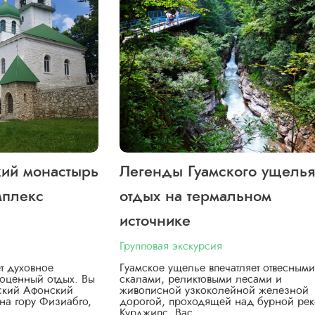
кий монастырь
Легенды Гуамского ущелья
мплекс
отдых на термальном
источнике
Групповая экскурсия
т духовное
Гуамское ущелье впечатляет отвесными
оценный отдых. Вы
скалами, реликтовыми лесами и
вский Афонский
живописной узкоколейной железной
на гору Физиабго,
дорогой, проходящей над бурной ре
Курджипс. Вас…