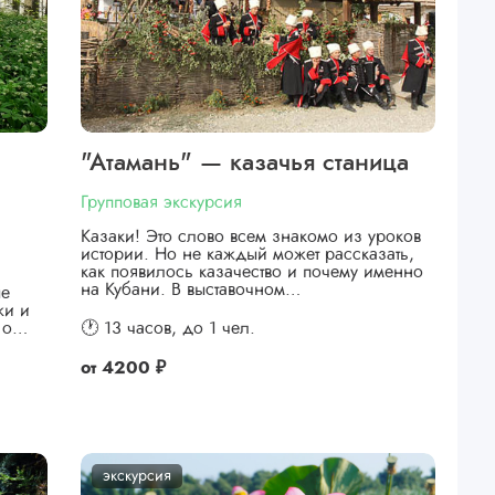
"Атамань" — казачья станица
Групповая экскурсия
Казаки! Это слово всем знакомо из уроков
истории. Но не каждый может рассказать,
как появилось казачество и почему именно
на Кубани. В выставочном…
ые
жи и
я о…
🕐 13 часов,
до 1 чел.
от
4200 ₽
экскурсия