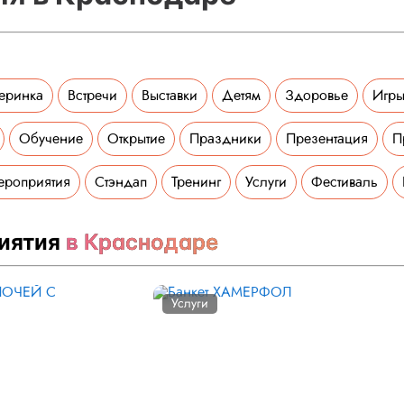
еринка
Встречи
Выставки
Детям
Здоровье
Игры
Обучение
Открытие
Праздники
Презентация
П
ероприятия
Стэндап
Тренинг
Услуги
Фестиваль
иятия
в Краснодаре
Услуги