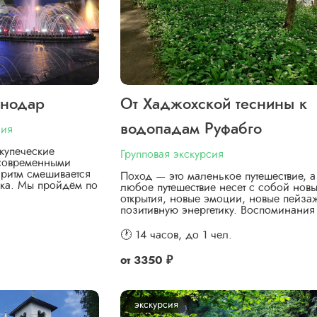
снодар
От Хаджохской теснины к
водопадам Руфабго
сия
купеческие
Групповая экскурсия
 современными
ритм смешивается
Поход — это маленькое путешествие, а
ка. Мы пройдём по
любое путешествие несет с собой нов
открытия, новые эмоции, новые пейза
позитивную энергетику. Воспоминани
🕐 14 часов,
до 1 чел.
от
3350 ₽
экскурсия