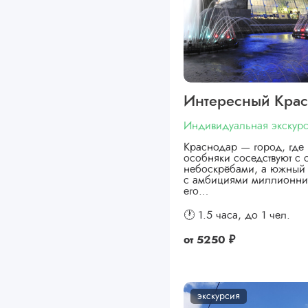
Интересный Кра
Индивидуальная экскур
Краснодар — город, где 
особняки соседствуют с
небоскрёбами, а южный 
с амбициями миллионни
его…
🕐 1.5 часа,
до 1 чел.
от
5250 ₽
экскурсия