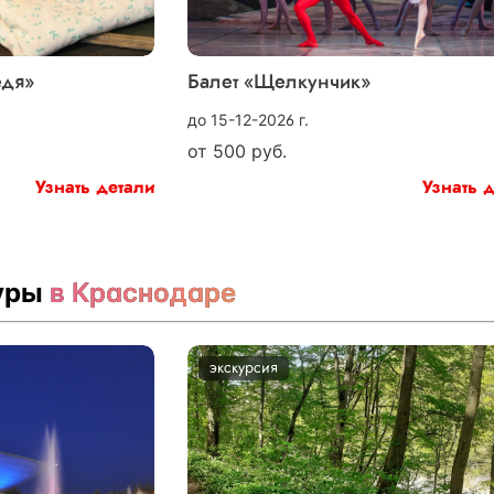
едя»
Балет «Щелкунчик»
до 15-12-2026 г.
от
500
руб.
Узнать детали
Узнать 
туры
в Краснодаре
экскурсия