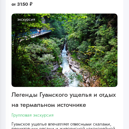
от
3150 ₽
экскурсия
Легенды Гуамского ущелья и отдых
на термальном источнике
Групповая экскурсия
Гуамское ущелье впечатляет отвесными скалами,
реликтовыми лесами и живописной узкоколейной