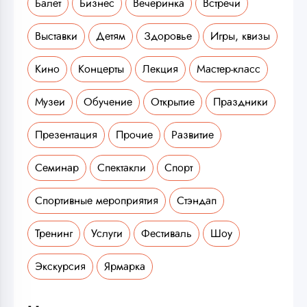
Балет
Бизнес
Вечеринка
Встречи
Выставки
Детям
Здоровье
Игры, квизы
Кино
Концерты
Лекция
Мастер-класс
Музеи
Обучение
Открытие
Праздники
Презентация
Прочие
Развитие
Семинар
Спектакли
Спорт
Спортивные мероприятия
Стэндап
Тренинг
Услуги
Фестиваль
Шоу
Экскурсия
Ярмарка