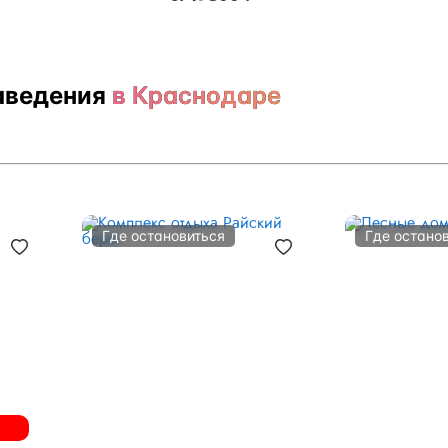
аведения
в Краснодаре
Где остановиться
Где остано