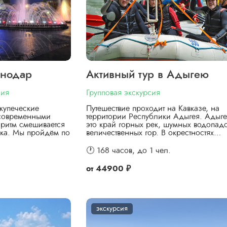
снодар
Активный тур в Адыгею
сия
Групповая экскурсия
купеческие
Путешествие проходит на Кавказе, на
 современными
территории Республики Адыгея. Адыг
ритм смешивается
это край горных рек, шумных водопад
ка. Мы пройдём по
величественных гор. В окрестностях…
🕐 168 часов,
до 1 чел.
от
44900 ₽
экскурсия