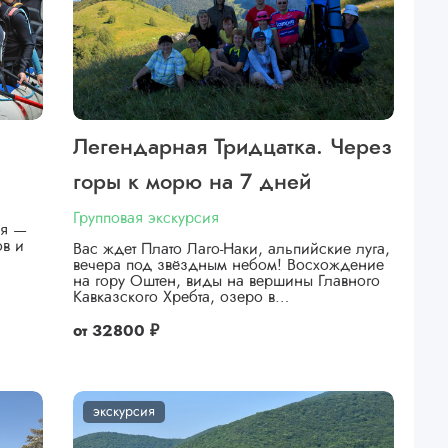
Легендарная Тридцатка. Через
горы к морю на 7 дней
Групповая экскурсия
ея —
ов и
Вас ждет Плато Лаго-Наки, альпийские луга,
вечера под звёздным небом! Восхождение
на гору Оштен, виды на вершины Главного
Кавказского Хребта, озеро в…
от
32800 ₽
экскурсия