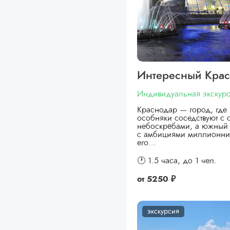
Интересный Кра
Индивидуальная экскур
Краснодар — город, где 
особняки соседствуют с
небоскрёбами, а южный 
с амбициями миллионни
его…
🕐 1.5 часа,
до 1 чел.
от
5250 ₽
экскурсия