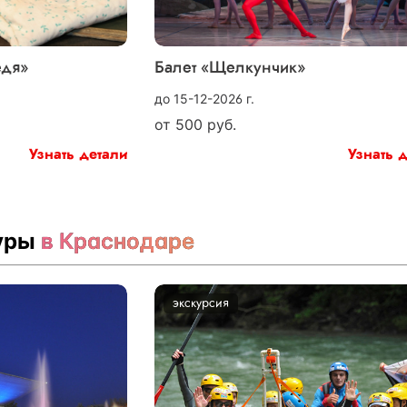
едя»
Балет «Щелкунчик»
до 15-12-2026 г.
от
500
руб.
Узнать детали
Узнать 
туры
в Краснодаре
экскурсия