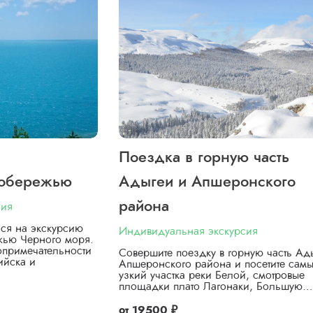
Поездка в горную часть
побережью
Адыгеи и Апшеронского
района
сия
ься на экскурсию
Индивидуальная экскурсия
жью Черного моря.
опримечательности
Совершите поездку в горную часть Ад
ийска и
Апшеронского района и посетите сам
узкий участка реки Белой, смотровые
площадки плато Лагонаки, Большую…
от
19500 ₽