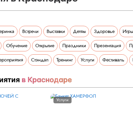
еринка
Встречи
Выставки
Детям
Здоровье
Игры
Обучение
Открытие
Праздники
Презентация
П
ероприятия
Стэндап
Тренинг
Услуги
Фестиваль
иятия
в Краснодаре
Услуги