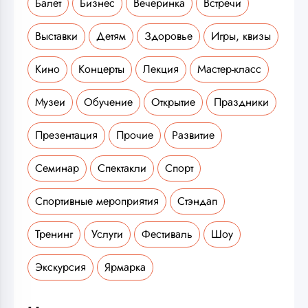
Балет
Бизнес
Вечеринка
Встречи
Выставки
Детям
Здоровье
Игры, квизы
Кино
Концерты
Лекция
Мастер-класс
Музеи
Обучение
Открытие
Праздники
Презентация
Прочие
Развитие
Семинар
Спектакли
Спорт
Спортивные мероприятия
Стэндап
Тренинг
Услуги
Фестиваль
Шоу
Экскурсия
Ярмарка