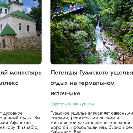
кий монастырь
Легенды Гуамского ущелья
мплекс
отдых на термальном
источнике
Групповая экскурсия
т духовное
Гуамское ущелье впечатляет отвесными
оценный отдых. Вы
скалами, реликтовыми лесами и
вский Афонский
живописной узкоколейной железной
на гору Физиабго,
дорогой, проходящей над бурной ре
Курджипс. Вас…