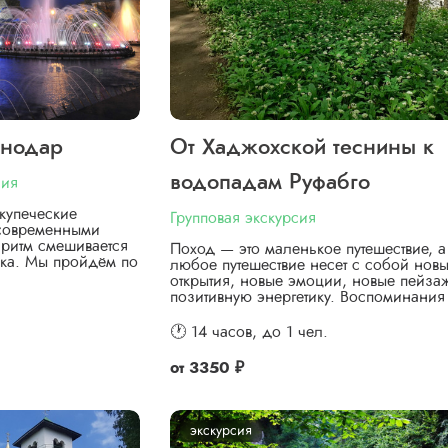
снодар
От Хаджохской теснины к
водопадам Руфабго
сия
купеческие
Групповая экскурсия
 современными
ритм смешивается
Поход — это маленькое путешествие, а
ка. Мы пройдём по
любое путешествие несет с собой нов
открытия, новые эмоции, новые пейза
позитивную энергетику. Воспоминани
🕐 14 часов,
до 1 чел.
от
3350 ₽
экскурсия