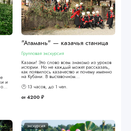
"Атамань" — казачья станица
Групповая экскурсия
Казаки! Это слово всем знакомо из уроков
истории. Но не каждый может рассказать,
как появилось казачество и почему именно
на Кубани. В выставочном…
ые
жи и
я о…
🕐 13 часов,
до 1 чел.
от
4200 ₽
экскурсия