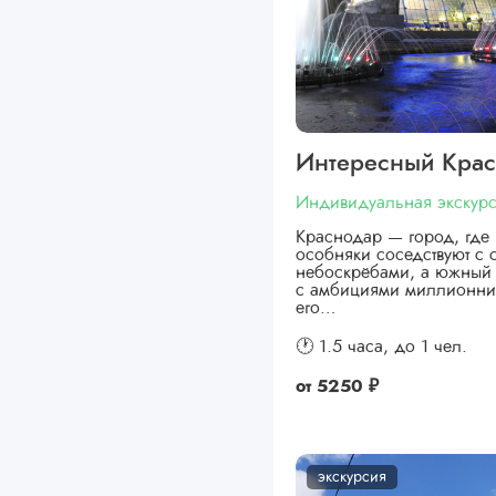
Интересный Кра
Индивидуальная экскур
Краснодар — город, где 
особняки соседствуют с
небоскрёбами, а южный 
с амбициями миллионни
его…
🕐 1.5 часа,
до 1 чел.
от
5250 ₽
экскурсия