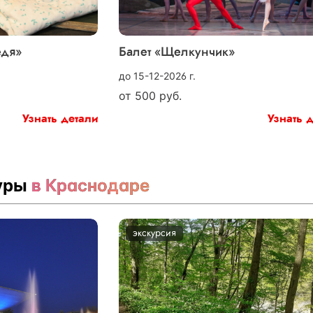
едя»
Балет «Щелкунчик»
до 15-12-2026 г.
от
500
руб.
Узнать детали
Узнать 
туры
в Краснодаре
экскурсия