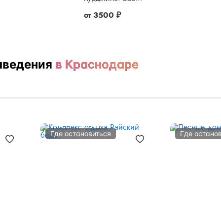
от
3500 ₽
аведения
в Краснодаре
Где остановиться
Где остано