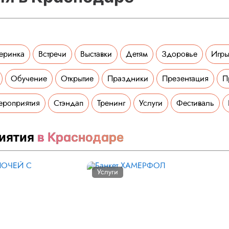
еринка
Встречи
Выставки
Детям
Здоровье
Игры
Обучение
Открытие
Праздники
Презентация
П
ероприятия
Стэндап
Тренинг
Услуги
Фестиваль
иятия
в Краснодаре
Услуги