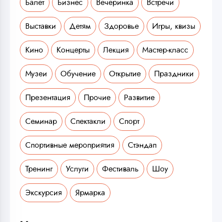
Балет
Бизнес
Вечеринка
Встречи
Выставки
Детям
Здоровье
Игры, квизы
Кино
Концерты
Лекция
Мастер-класс
Музеи
Обучение
Открытие
Праздники
Презентация
Прочие
Развитие
Семинар
Спектакли
Спорт
Спортивные мероприятия
Стэндап
Тренинг
Услуги
Фестиваль
Шоу
Экскурсия
Ярмарка