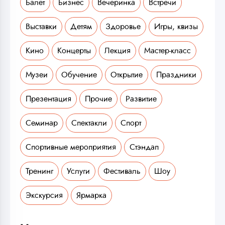
Балет
Бизнес
Вечеринка
Встречи
Выставки
Детям
Здоровье
Игры, квизы
Кино
Концерты
Лекция
Мастер-класс
Музеи
Обучение
Открытие
Праздники
Презентация
Прочие
Развитие
Семинар
Спектакли
Спорт
Спортивные мероприятия
Стэндап
Тренинг
Услуги
Фестиваль
Шоу
Экскурсия
Ярмарка