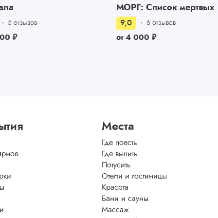
ала
МОРГ: Список мертвых
9,0
5 отзывов
6 отзывов
500
₽
от
4 000
₽
ытия
Места
Где поесть
ярное
Где выпить
Потусить
рки
Отели и гостиницы
ы
Красота
Бани и сауны
ти
Массаж