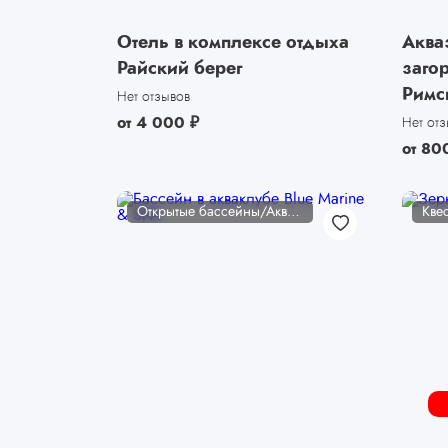
Отель в комплексе отдыха
Аква
Райский берег
заго
Римс
Нет отзывов
от
4 000
₽
Нет от
от
80
Открытые бассейны/Аквакомплексы
Кве