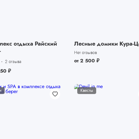
лекс отдыха Райский
Лесные домики Кура-Ц
г
Нет отзывов
от
2 500
₽
2 отзыва
450
₽
и
Квесты