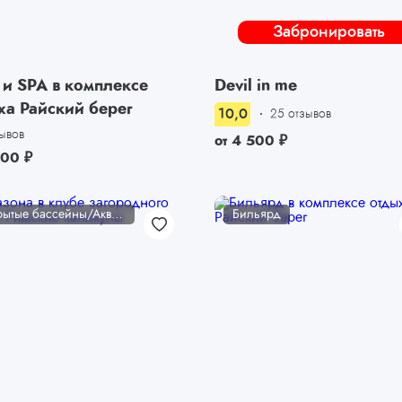
Забронировать
 и SPA в комплексе
Devil in me
ха Райский берег
10,0
25 отзывов
зывов
от
4 500
₽
000
₽
Открытые бассейны/Аквакомплексы
Бильярд