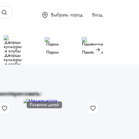
Выбрать город
Вход
Парки
Памятники
Библиот
Дворцы
культуры
и клубы
интересовать:
Развитие детей