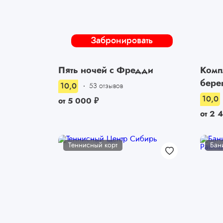
Забронировать
Пять ночей с Фредди
Комп
бере
10,0
53 отзывов
10,0
от
5 000
₽
от
2 
Теннисный корт
Бан