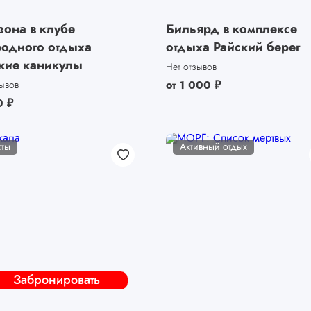
зона в клубе
Бильярд в комплексе
родного отдыха
отдыха Райский берег
кие каникулы
Нет отзывов
от
1 000
₽
зывов
0
₽
сты
Активный отдых
Забронировать