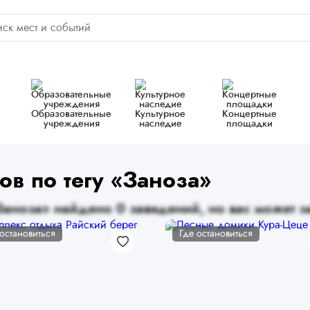
Образовательные
Культурное
Концертные
учреждения
наследие
площадки
ов по тегу «Заноза»
Заноза» найдено 0 заведений, но вас может за
 остановиться
Где остановиться