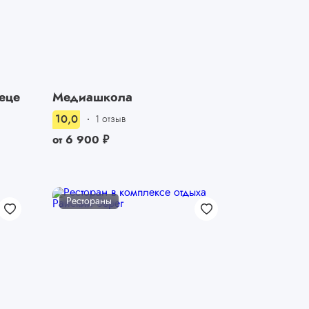
еце
Медиашкола
10,0
1 отзыв
от
6 900
₽
Рестораны