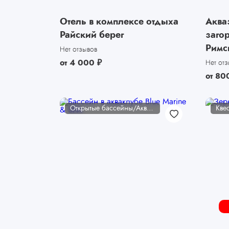
Отель в комплексе отдыха
Аква
Райский берег
заго
Римс
Нет отзывов
от
4 000
₽
Нет от
от
80
Открытые бассейны/Аквакомплексы
Кве