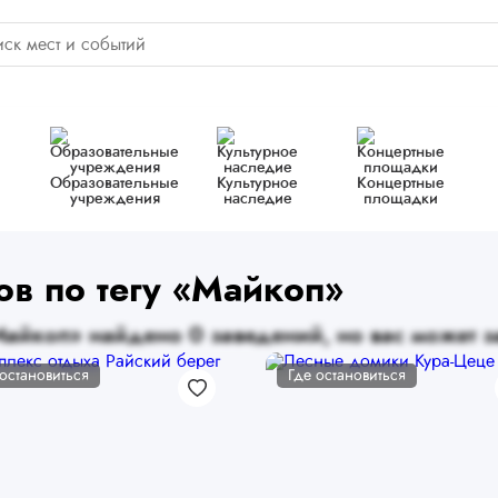
Образовательные
Культурное
Концертные
учреждения
наследие
площадки
ов по тегу «Майкоп»
айкоп» найдено 0 заведений, но вас может з
 остановиться
Где остановиться