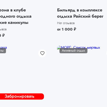
зона в клубе
Бильярд в комплексе
родного отдыха
отдыха Райский берег
кие каникулы
Нет отзывов
от
1 000
₽
зывов
0
₽
сты
Активный отдых
Забронировать