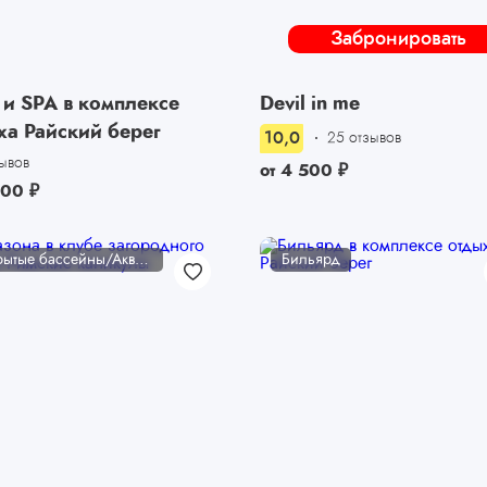
Забронировать
 и SPA в комплексе
Devil in me
ха Райский берег
10,0
25 отзывов
зывов
от
4 500
₽
000
₽
Открытые бассейны/Аквакомплексы
Бильярд