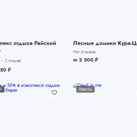
лекс отдыха Райский
Лесные домики Кура-Ц
г
Нет отзывов
от
2 500
₽
2 отзыва
450
₽
и
Квесты