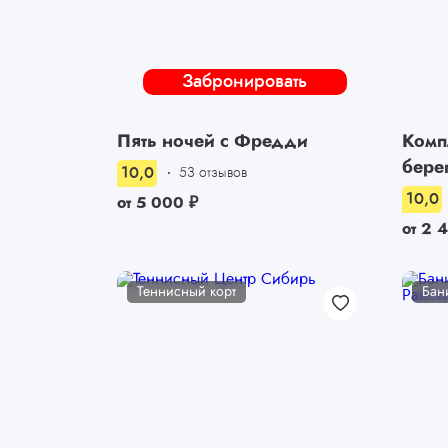
Забронировать
Пять ночей с Фредди
Комп
бере
10,0
53 отзывов
10,0
от
5 000
₽
от
2 
Теннисный корт
Бан