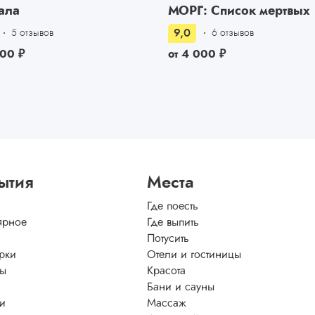
ала
МОРГ: Список мертвых
9,0
5 отзывов
6 отзывов
500
₽
от
4 000
₽
ытия
Места
Где поесть
ярное
Где выпить
Потусить
рки
Отели и гостиницы
ы
Красота
Бани и сауны
ти
Массаж