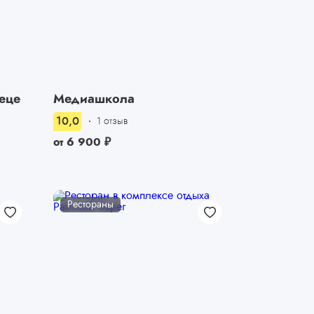
еце
Медиашкола
10,0
1 отзыв
от
6 900
₽
Рестораны