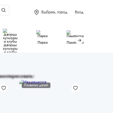
Выбрать город
Вход
Парки
Памятники
Библиот
Дворцы
культуры
и клубы
аинтересовать:
Развитие детей