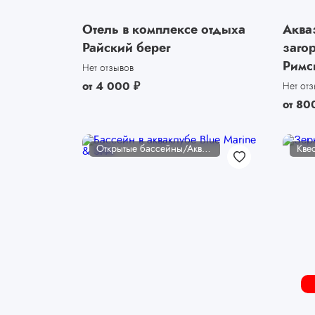
Отель в комплексе отдыха
Аква
Райский берег
заго
Римс
Нет отзывов
от
4 000
₽
Нет от
от
80
Открытые бассейны/Аквакомплексы
Кве