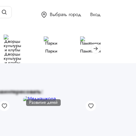
Выбрать город
Вход
Парки
Памятники
Библиот
Дворцы
культуры
и клубы
аинтересовать:
Развитие детей