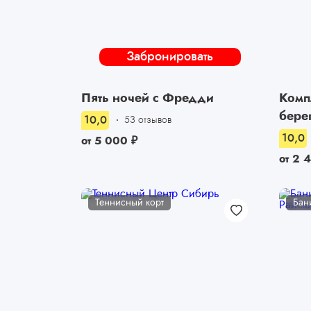
Забронировать
Пять ночей с Фредди
Комп
бере
10,0
53 отзывов
10,0
от
5 000
₽
от
2 
Теннисный корт
Бан