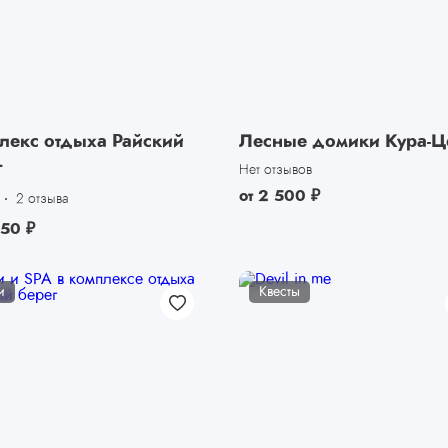
лекс отдыха Райский
Лесные домики Кура-Ц
г
Нет отзывов
от
2 500
₽
2 отзыва
450
₽
и
Квесты