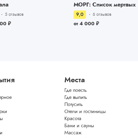
ала
МОРГ: Список мертвых
9,0
5 отзывов
6 отзывов
500
₽
от
4 000
₽
ытия
Места
Где поесть
ярное
Где выпить
Потусить
рки
Отели и гостиницы
ы
Красота
Бани и сауны
ти
Массаж