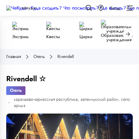
чёкуда
Вход
Образовательные
Экстрим
Квесты
Цирки
учреждения
Главная
Отель
Rivendell
Rivendell ☆
Отель
карачаево-черкесская республика, зеленчукский район, село
архыз