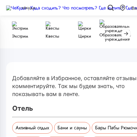
чёкуда
Вх
Образовательные
Экстрим
Квесты
Цирки
учреждения
Добавляйте в Избранное, оставляйте отзывы
комментируйте. Так мы будем знать, что
показывать вам в ленте.
Отель
Активный отдых
Бани и сауны
Бары Пабы Рюмоч