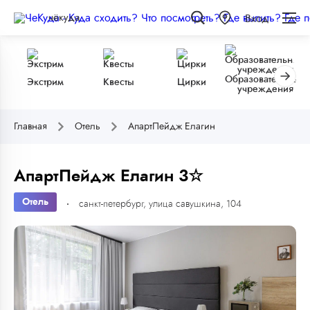
чёкуда
Вход
Образовательные
Экстрим
Квесты
Цирки
учреждения
Главная
Отель
АпартПейдж Елагин
АпартПейдж Елагин 3☆
Отель
санкт-петербург, улица савушкина, 104