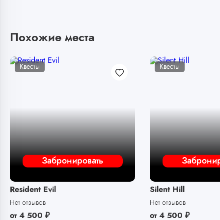
Похожие места
Квесты
Квесты
Забронировать
Забронир
Resident Evil
Silent Hill
Нет отзывов
Нет отзывов
от
4 500
₽
от
4 500
₽