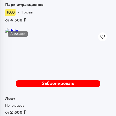
Парк аттракционов
10,0
1 отзыв
от
4 500
₽
Антикафе
Забронировать
Лофт
Нет отзывов
от
2 500
₽