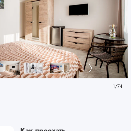
1
/
74
Как проехать