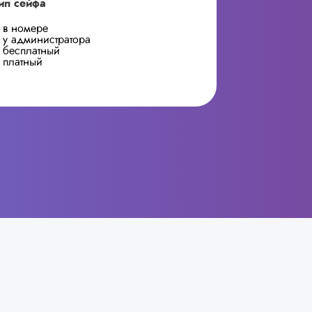
ип сейфа
в номере
у администратора
бесплатный
платный