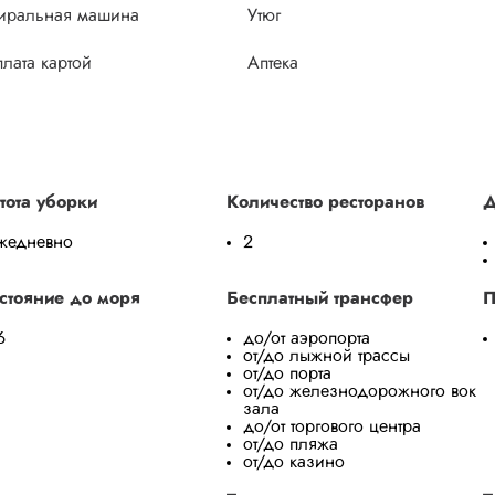
иральная машина
Утюг
лата картой
Аптека
тота уборки
Количество ресторанов
Д
жедневно
2
стояние до моря
Бесплатный трансфер
П
6
до/от аэропорта
от/до лыжной трассы
от/до порта
от/до железнодорожного вок
зала
до/от торгового центра
от/до пляжа
от/до казино