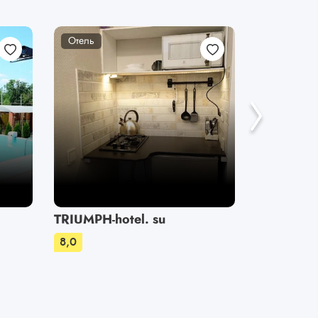
Отель
Отель
TRIUMPH-hotel. su
Пальмир
8,0
8,0