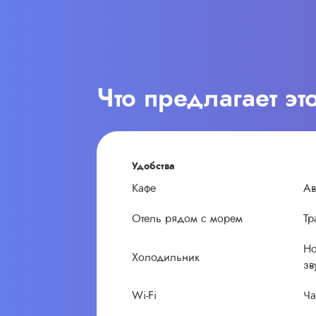
Что предлагает эт
Удобства
Кафе
Ав
Отель рядом с морем
Тр
Но
Холодильник
зв
Wi-Fi
Ча