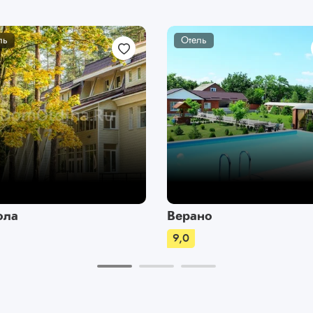
ль
Отель
ола
Верано
9,0