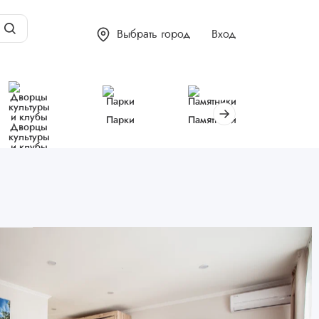
Выбрать город
Вход
Парки
Памятники
Библиот
Дворцы
культуры
и клубы