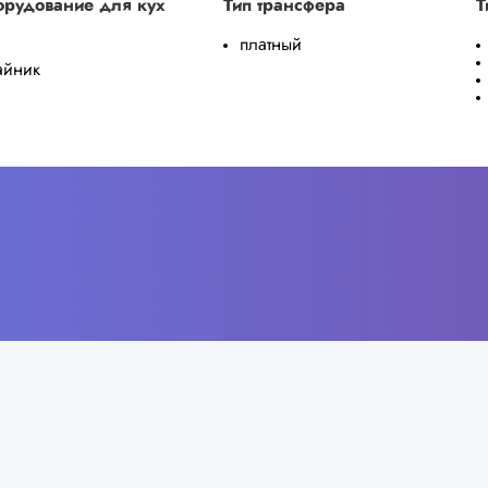
рудование для кух
Тип трансфера
Т
платный
айник