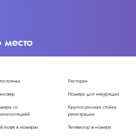
о место
тостоянка
Ресторан
ансфер
Номера для некурящих
мера со
Круглосуточная стойка
укоизоляцией
регистрации
й/кофе в номерах
Телевизор в номере