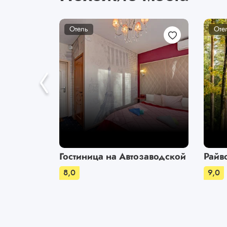
Отель
Оте
Гостиница на Автозаводской
Райв
8,0
9,0