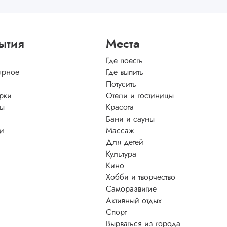
ытия
Места
Где поесть
ярное
Где выпить
Потусить
рки
Отели и гостиницы
ы
Красота
Бани и сауны
ти
Массаж
Для детей
Культура
Кино
Хобби и творчество
Саморазвитие
Активный отдых
Спорт
Вырваться из города