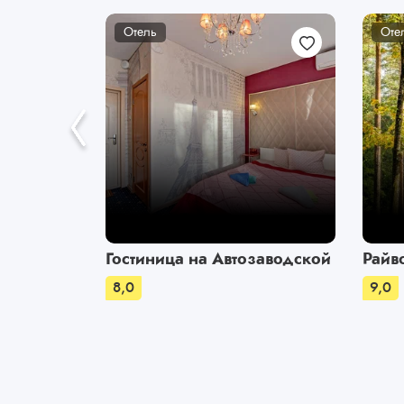
Отель
Оте
Гостиница на Автозаводской
Райв
8,0
9,0