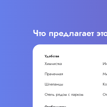
Что предлагает эт
Удобства
Химчистка
Ин
Прачечная
М
Шлепанцы
Ко
Отель рядом с парком
От