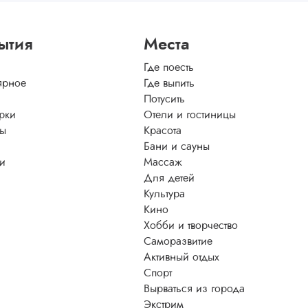
ытия
Места
Где поесть
ярное
Где выпить
Потусить
рки
Отели и гостиницы
ы
Красота
Бани и сауны
ти
Массаж
Для детей
Культура
Кино
Хобби и творчество
Саморазвитие
Активный отдых
Спорт
Вырваться из города
Экстрим