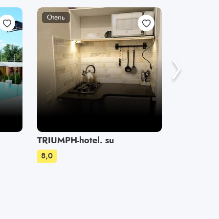
Отель
Отель
TRIUMPH-hotel. su
Пальмир
8,0
8,0