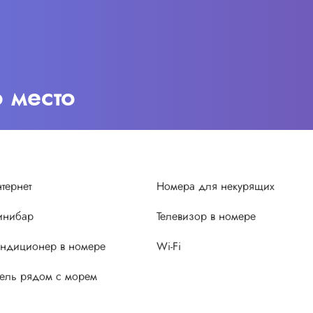
о место
тернет
Номера для некурящих
инибар
Телевизор в номере
ндиционер в номере
Wi-Fi
ель рядом с морем