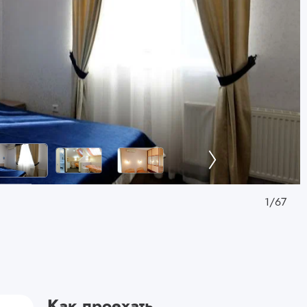
1
/
67
Как проехать