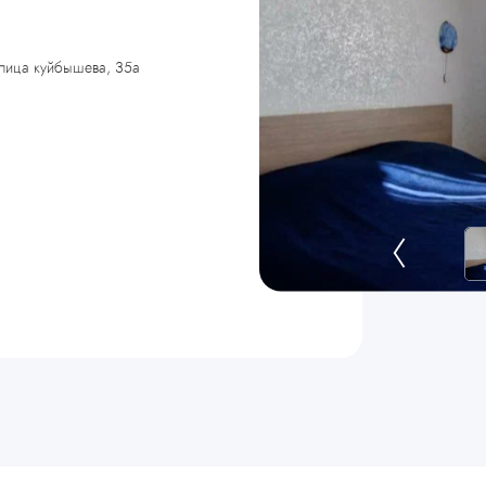
улица куйбышева, 35а