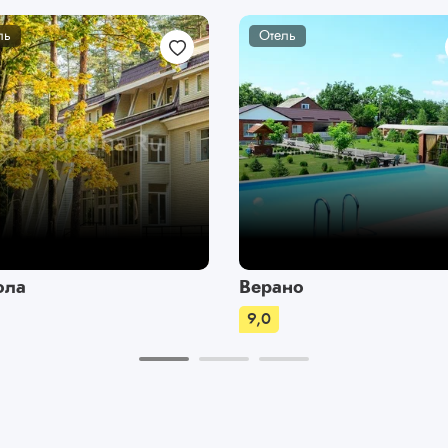
ль
Отель
ола
Верано
9,0