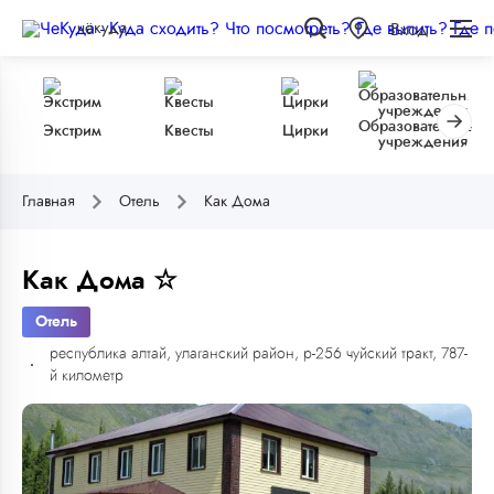
чёкуда
Вход
Образовательные
Экстрим
Квесты
Цирки
учреждения
Главная
Отель
Как Дома
Как Дома ☆
Отель
республика алтай, улаганский район, р-256 чуйский тракт, 787-
й километр