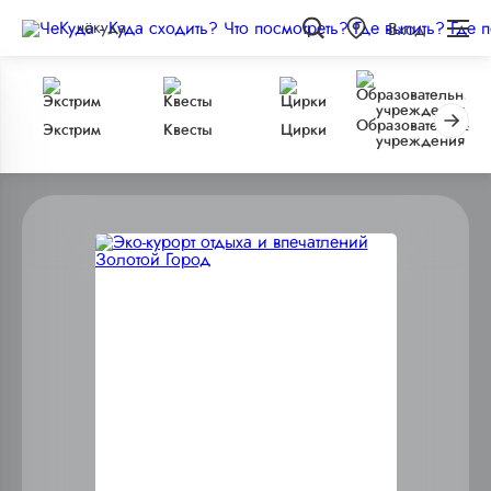
чёкуда
Вход
Образовательные
Экстрим
Квесты
Цирки
учреждения