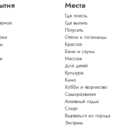
ытия
Места
Где поесть
ярное
Где выпить
Потусить
рки
Отели и гостиницы
ы
Красота
Бани и сауны
ти
Массаж
Для детей
Культура
Кино
Хобби и творчество
Саморазвитие
Активный отдых
Спорт
Вырваться из города
Экстрим