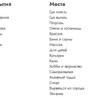
ытия
Места
Где поесть
ярное
Где выпить
Потусить
рки
Отели и гостиницы
ы
Красота
Бани и сауны
ти
Массаж
Для детей
Культура
Кино
Хобби и творчество
Саморазвитие
Активный отдых
Спорт
Вырваться из города
Экстрим