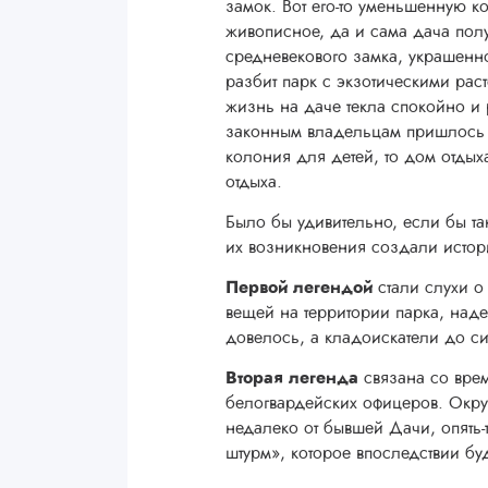
замок. Вот его-то уменьшенную к
живописное, да и сама дача пол
средневекового замка, украшенн
разбит парк с экзотическими рас
жизнь на даче текла спокойно и 
законным владельцам пришлось в
колония для детей, то дом отдых
отдыха.
Было бы удивительно, если бы т
их возникновения создали исто
Первой
легендой
стали слухи о
вещей на территории парка, наде
довелось, а кладоискатели до си
Вторая легенда
связана со вре
белогвардейских офицеров. Окру
недалеко от бывшей Дачи, опять-
штурм», которое впоследствии бу