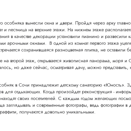
о особняка вынесли окна и двери. Пройдя через арку главног
т и лестница на верхние этажи. На нижнем этаже располагает
ния в качестве декорации установили пианино и развесили ка
и арочными окнами. В одной из комнат первого этажа уцеле
стречается сохранившаяся разноцветная плитка, не оставили б
е на второй этаж, открывается живописная панорама, моря и 
алось, но даже сейчас, осматривая дачу, можно представить
 в Сочи принадлежит детскому санаторию «Юность». Зд
сов для отдыхающих. Когда произойдет реконструкция - инфор
 находят своих посетителей. С каждым годом желающих посмо
да заглядывать и современные фотографы, ведь фотографии в 
граффити, получаются довольно уникальными.