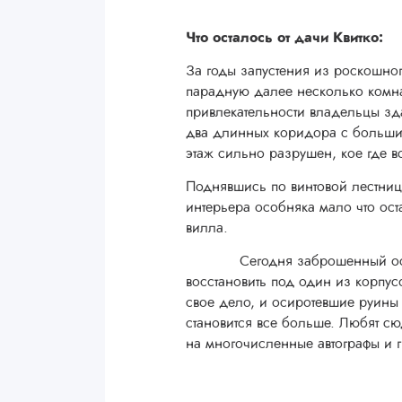
Что осталось от дачи Квитко:
За годы запустения из роскошног
парадную далее несколько комна
привлекательности владельцы зда
два длинных коридора с большим
этаж сильно разрушен, кое где в
Поднявшись по винтовой лестниц
интерьера особняка мало что ост
вилла.
Сегодня заброшенный особняк
восстановить под один из корпу
свое дело, и осиротевшие руины
становится все больше. Любят сю
на многочисленные автографы и 