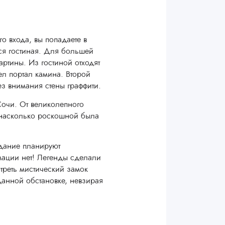
о входа, вы попадаете в
ся гостиная. Для большей
ртины. Из гостиной отходят
л портал камина. Второй
ез внимания стены граффити.
Сочи. От великолепного
, насколько роскошной была
ание планируют
мации нет! Легенды сделали
треть мистический замок
данной обстановке, невзирая