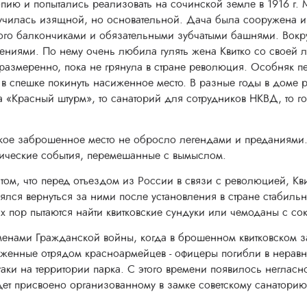
опию и попытались реализовать на сочинской земле в 1916 г.
училась изящной, но основательной. Дача была сооружена из
ого балкончиками и обязательными зубчатыми башнями. Вокруг
тениями. По нему очень любила гулять жена Квитко со своей
размеренно, пока не грянула в стране революция. Особняк пе
 спешке покинуть насиженное место. В разные годы в доме р
а «Красный штурм», то санаторий для сотрудников НКВД, то го
акое заброшенное место не обросло легендами и преданиями.
рические события, перемешанные с вымыслом.
 том, что перед отъездом из России в связи с революцией, К
ялся вернуться за ними после установления в стране стабильно
х пор пытаются найти квитковские сундуки или чемоданы с с
менами Гражданской войны, когда в брошенном квитковском з
женные отрядом красноармейцев - офицеры погибли в неравн
таки на территории парка. С этого времени появилось неглас
дет присвоено организованному в замке советскому санаторию