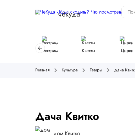
чёкуда
Экстрим
Квесты
Цирки
Главная
Культура
Театры
Дача Квит
Дача Квитко
дом Квитко