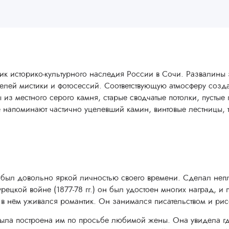
ик историко-культурного наследия России в Сочи. Развалины 
елей мистики и фотосессий. Соответствующую атмосферу соз
из местного серого камня, старые сводчатые потолки, пустые
 напоминают частично уцелевший камин, винтовые лестницы, т
 - был довольно яркой личностью своего времени. Сделал неп
-турецкой войне (1877-78 гг.) он был удостоен многих наград, 
 в нём уживался романтик. Он занимался писательством и рис
остроена им по просьбе любимой жены. Она увидела где-