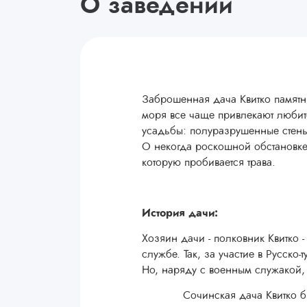
О заведении
Заброшенная дача Квитко памятн
моря все чаще привлекают любит
усадьбы: полуразрушенные стены 
О некогда роскошной обстановке
которую пробивается трава.
История дачи:
Хозяин дачи - полковник Квитко
службе. Так, за участие в Русско
Но, наряду с военным служакой,
Сочинская дача Квитко была п