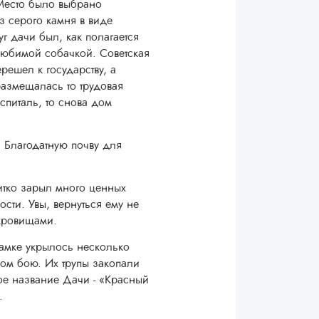
 Место было выбрано
 серого камня в виде
 дачи был, как полагается
 любимой собачкой. Советская
решел к государству, а
азмещалась то трудовая
спиталь, то снова дом
 Благодатную почву для
витко зарыл много ценных
сти. Увы, вернуться ему не
окровищами.
амке укрылось несколько
ом бою. Их трупы закопали
ное название Дачи - «Красный
.