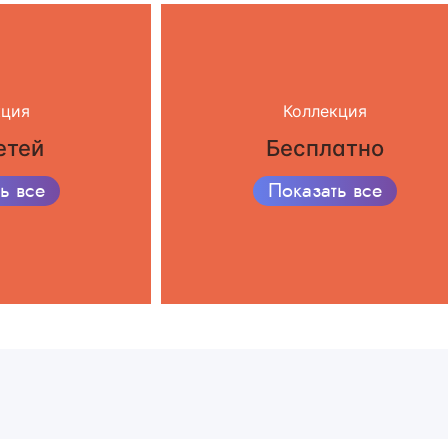
кция
Коллекция
етей
Бесплатно
ь все
Показать все