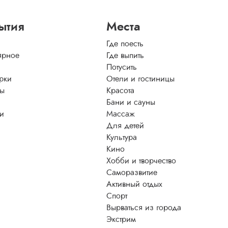
ытия
Места
Где поесть
ярное
Где выпить
Потусить
рки
Отели и гостиницы
ы
Красота
Бани и сауны
ти
Массаж
Для детей
Культура
Кино
Хобби и творчество
Саморазвитие
Активный отдых
Спорт
Вырваться из города
Экстрим