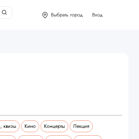
Выбрать город
Вход
, квизы
Кино
Концерты
Лекция