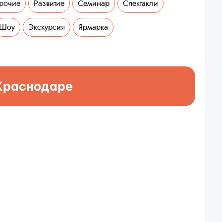
рочие
Развитие
Семинар
Спектакли
Шоу
Экскурсия
Ярмарка
Краснодаре