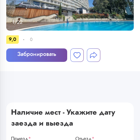
1
/
22
9,0
0
Забронировать
Наличие мест - Укажите дату
заезда и выезда
Приезд
*
Отъезд
*