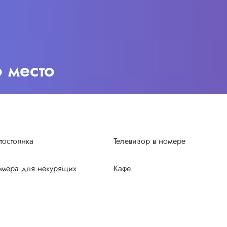
о место
тостоянка
Телевизор в номере
мера для некурящих
Кафе