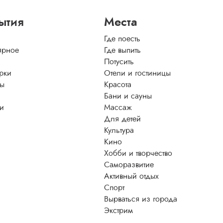
ытия
Места
Где поесть
ярное
Где выпить
Потусить
рки
Отели и гостиницы
ы
Красота
Бани и сауны
ти
Массаж
Для детей
Культура
Кино
Хобби и творчество
Саморазвитие
Активный отдых
Спорт
Вырваться из города
Экстрим