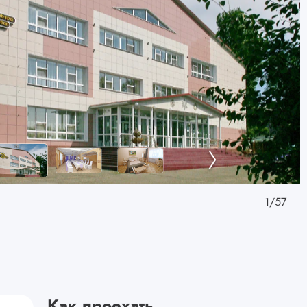
1
/
57
Как проехать