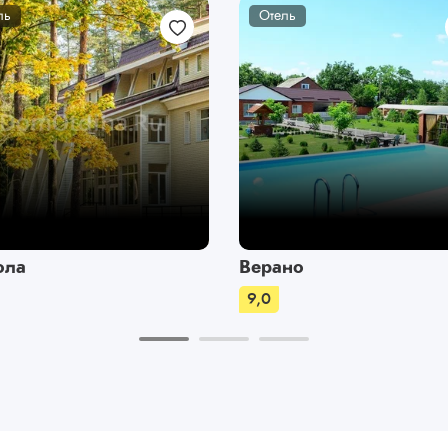
ль
Отель
ола
Верано
9,0