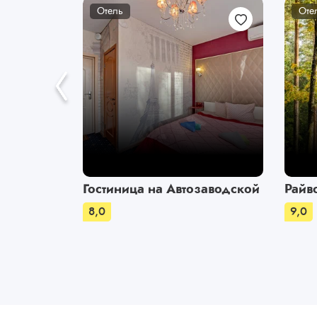
Отель
Оте
Гостиница на Автозаводской
Райв
8,0
9,0