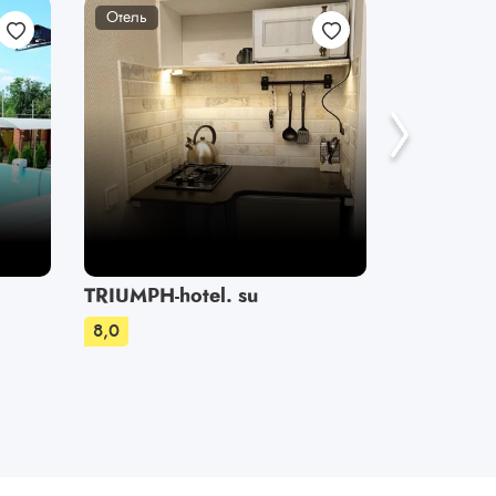
Отель
Отель
TRIUMPH-hotel. su
Пальмир
8,0
8,0