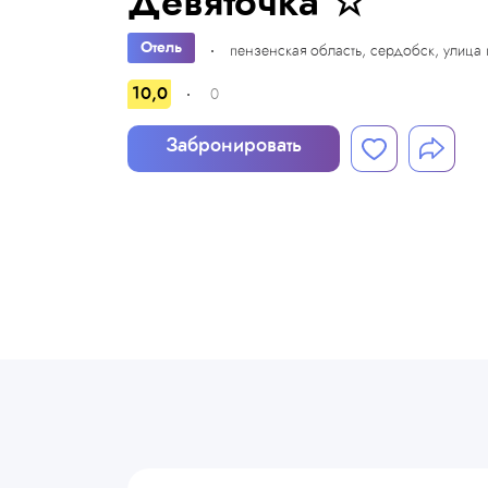
Девяточка ☆
Отель
пензенская область, сердобск, улица 
10,0
0
Забронировать