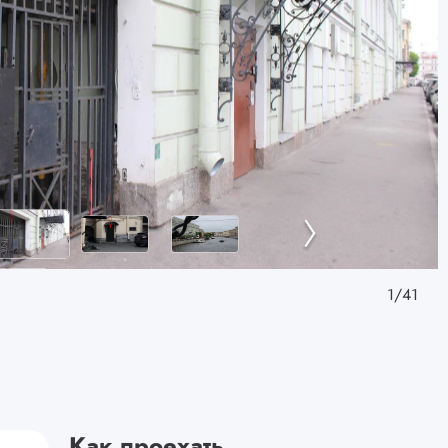
1
/
41
Как проехать