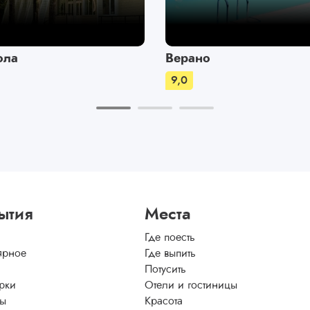
ола
Верано
9,0
ытия
Места
Где поесть
ярное
Где выпить
Потусить
рки
Отели и гостиницы
ы
Красота