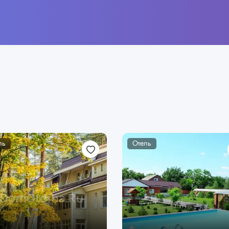
ль
Отель