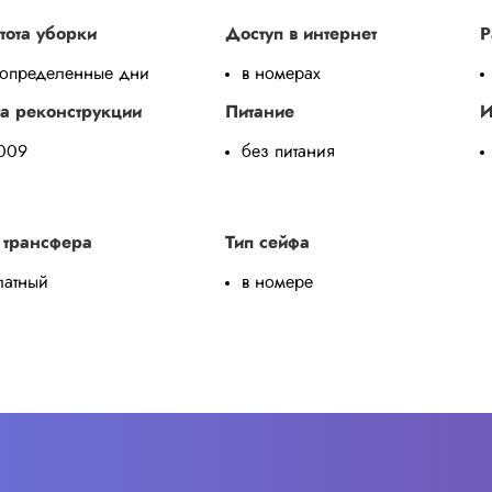
тота уборки
Доступ в интернет
Р
 определенные дни
в номерах
а реконструкции
Питание
И
009
без питания
 трансфера
Тип сейфа
латный
в номере