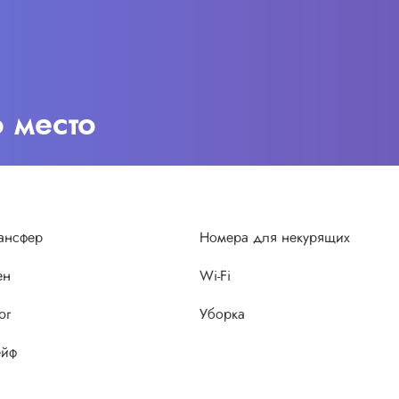
о место
ансфер
Номера для некурящих
ен
Wi-Fi
юг
Уборка
йф