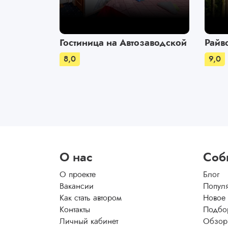
Гостиница на Автозаводской
Райв
8,0
9,0
О нас
Соб
О проекте
Блог
Вакансии
Попул
Как стать автором
Новое
Контакты
Подбо
Личный кабинет
Обзор