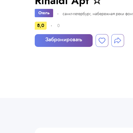
Rinaldi Арт ☆
Отель
санкт-петербург, набережная реки фон
8,0
0
Забронировать