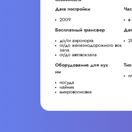
Особенности
Дата постройки
Час
2009
в
Бесплатный трансфер
Дат
до/от аэропорта
2
от/до железнодорожного вок
зала
от/до автовокзала
Оборудование для кух
Тип
ни
п
посуда
чайник
микроволновка