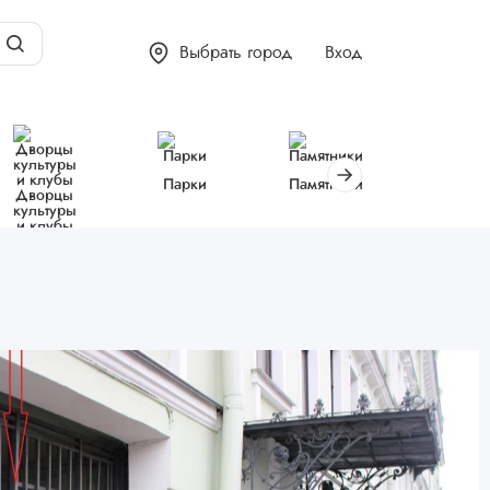
Выбрать город
Вход
Парки
Памятники
Библиот
Дворцы
культуры
и клубы