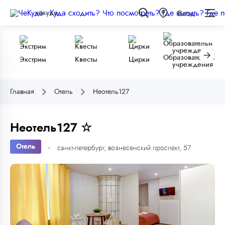
чёкуда
Вход
Образовательные
Экстрим
Квесты
Цирки
учреждения
Главная
Отель
Неотель127
Неотель127 ☆
Отель
санкт-петербург, вознесенский проспект, 57