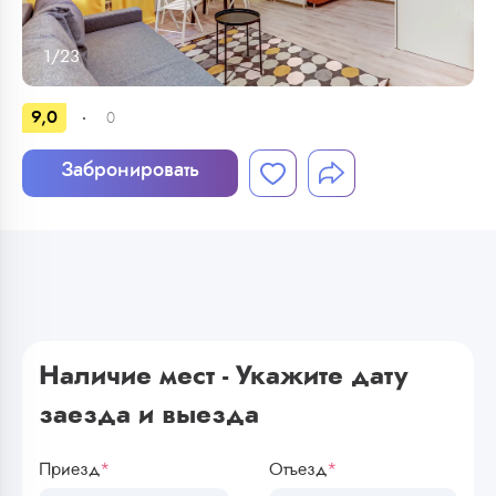
1
/
23
9,0
0
Забронировать
Наличие мест - Укажите дату
заезда и выезда
Приезд
*
Отъезд
*