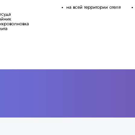
на всей территории отеля
осуда
айник
икроволновка
лита