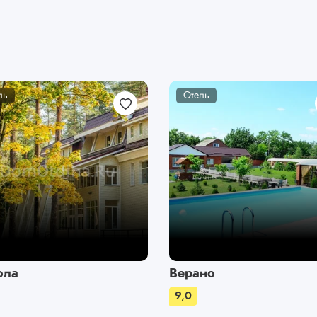
ль
Отель
ола
Верано
9,0