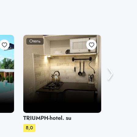
Отель
Отель
TRIUMPH-hotel. su
Пальмир
8,0
8,0