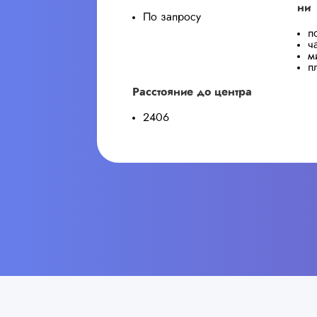
ни
По запросу
п
ч
м
п
Расстояние до центра
2406