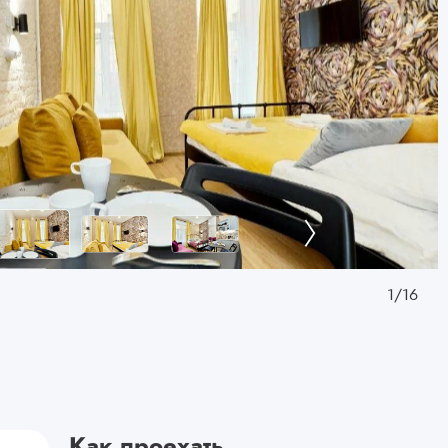
1
/
16
Как проехать