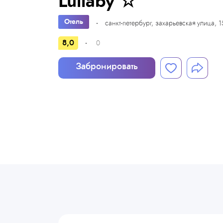
Lullaby ☆
Отель
санкт-петербург, захарьевская улица, 1
8,0
0
Забронировать