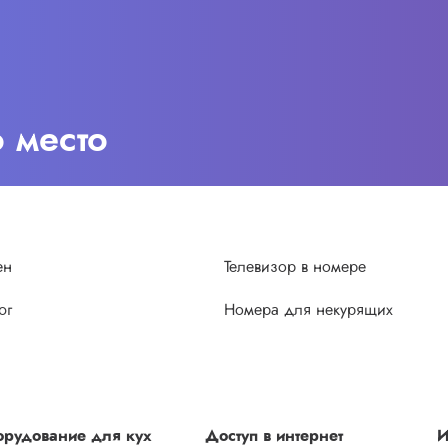
о место
ен
Телевизор в номере
юг
Номера для некурящих
рудование для кух
Доступ в интернет
И