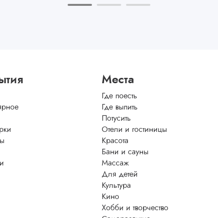
ытия
Места
Где поесть
ярное
Где выпить
Потусить
рки
Отели и гостиницы
ы
Красота
Бани и сауны
ти
Массаж
Для детей
Культура
Кино
Хобби и творчество