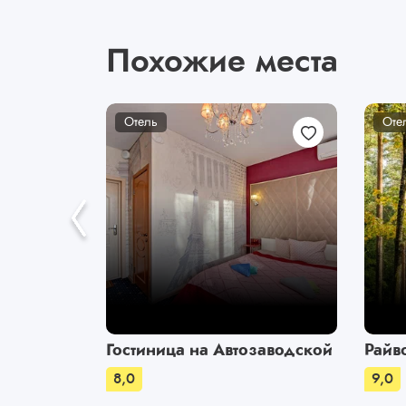
Похожие места
Отель
Оте
Гостиница на Автозаводской
Райв
8,0
9,0