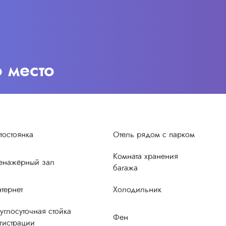
о место
тостоянка
Отель рядом с парком
Комната хранения
енажёрный зал
багажа
тернет
Холодильник
углосуточная стойка
Фен
гистрации