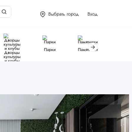
Выбрать город
Вход
Парки
Памятники
Библиот
Дворцы
культуры
и клубы