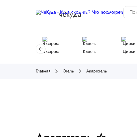
чёкуда
Экстрим
Квесты
Цирки
Главная
Отель
Апартстель