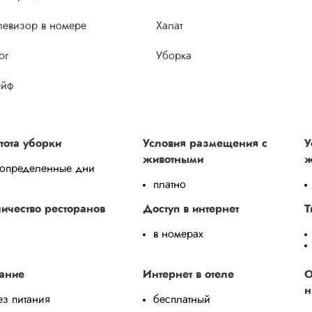
левизор в номере
Халат
юг
Уборка
йф
тота уборки
Условия размещения с
У
животными
ж
 определенные дни
платно
ичество ресторанов
Доступ в интернет
Т
в номерах
ание
Интернет в отеле
О
н
ез питания
бесплатный