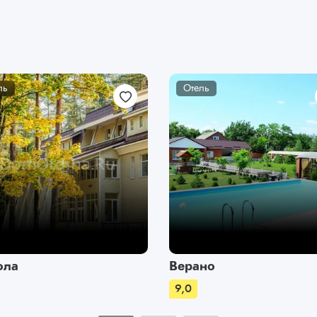
ль
Отель
ола
Верано
9,0