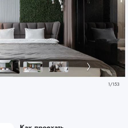
1
/
153
Как проехать