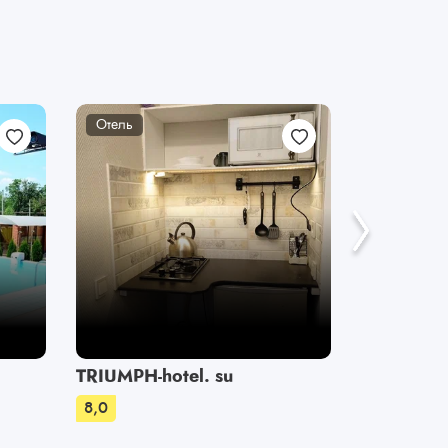
Отель
Отель
TRIUMPH-hotel. su
Пальмир
8,0
8,0