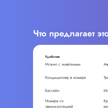
Что предлагает эт
Удобства
Можно с животными
Ав
Кондиционер в номере
Тр
Бассейн
Ин
Номера со
Кр
звукоизоляцией
ре