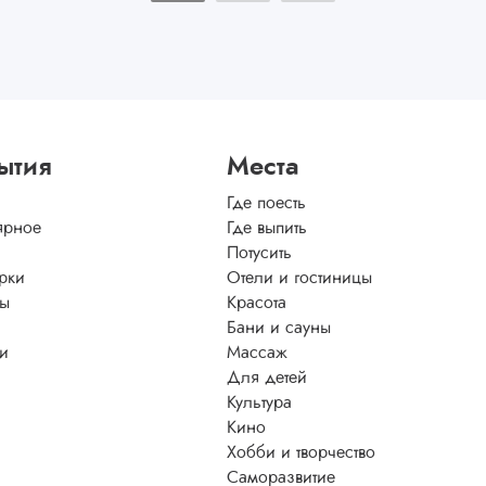
ытия
Места
Где поесть
ярное
Где выпить
Потусить
рки
Отели и гостиницы
ы
Красота
Бани и сауны
ти
Массаж
Для детей
Культура
Кино
Хобби и творчество
Саморазвитие