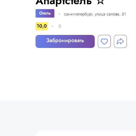
Апартстель ☆
Отель
санкт-петербург, улица салова, 61
10,0
0
Забронировать