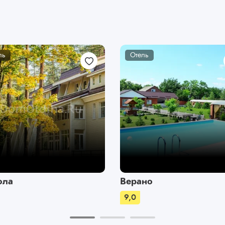
ль
Отель
ола
Верано
9,0