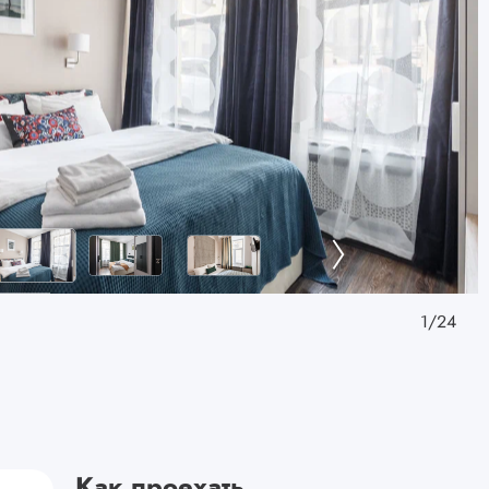
1
/
24
Как проехать