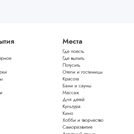
ытия
Места
Где поесть
ярное
Где выпить
Потусить
рки
Отели и гостиницы
ы
Красота
Бани и сауны
ти
Массаж
Для детей
Культура
Кино
Хобби и творчество
Саморазвитие