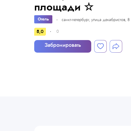
площади ☆
Отель
санкт-петербург, улица декабристов, 8
8,0
0
Забронировать