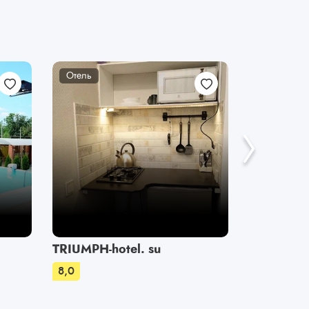
Отель
Отель
TRIUMPH-hotel. su
Пальмир
8,0
8,0