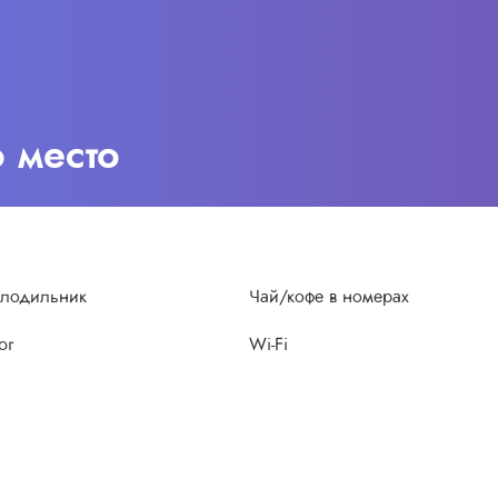
о место
лодильник
Чай/кофе в номерах
юг
Wi-Fi