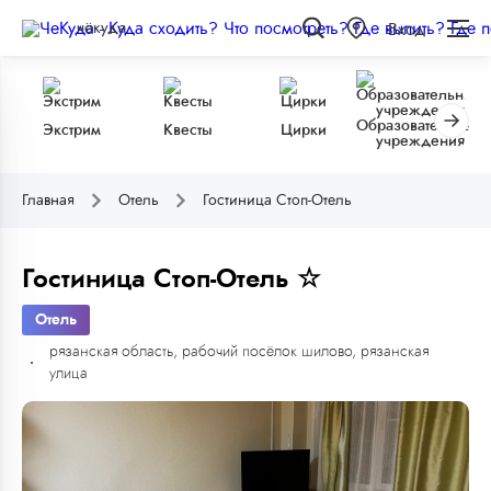
чёкуда
Вход
Образовательные
Экстрим
Квесты
Цирки
учреждения
Главная
Отель
Гостиница Стоп-Отель
Гостиница Стоп-Отель ☆
Отель
рязанская область, рабочий посёлок шилово, рязанская
улица