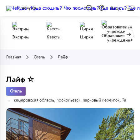
чёкуда
Вход
Образовательные
Экстрим
Квесты
Цирки
учреждения
Главная
Отель
Лайф
Лайф ☆
Отель
кемеровская область, прокопьевск, парковый переулок, 7а