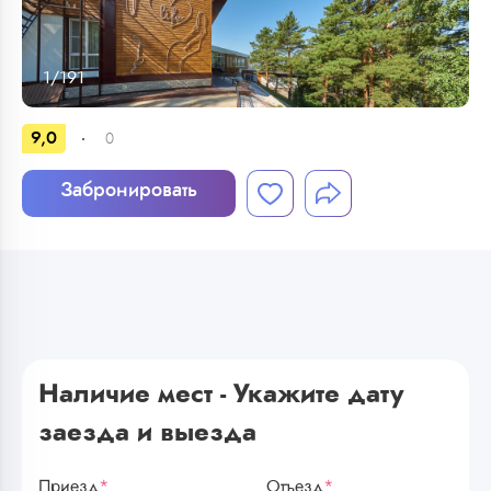
1
/
191
9,0
0
Забронировать
Наличие мест - Укажите дату
заезда и выезда
Приезд
*
Отъезд
*