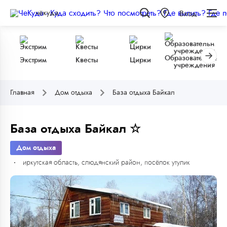
чёкуда
Вход
Образовательные
Экстрим
Квесты
Цирки
учреждения
Главная
Дом отдыха
База отдыха Байкал
База отдыха Байкал ☆
Дом отдыха
иркутская область, слюдянский район, посёлок утулик