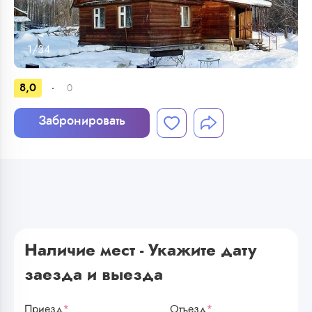
1
/
34
8,0
0
Забронировать
Наличие мест - Укажите дату
заезда и выезда
Приезд
*
Отъезд
*