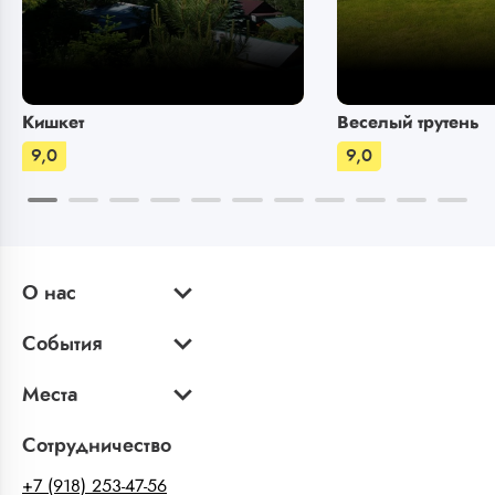
Кишкет
Веселый трутень
9,0
9,0
О нас
События
Места
Сотрудничество
+7 (918) 253-47-56