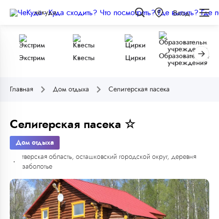
чёкуда
Вход
Образовательные
Экстрим
Квесты
Цирки
учреждения
Главная
Дом отдыха
Селигерская пасека
Селигерская пасека ☆
Дом отдыха
тверская область, осташковский городской округ, деревня
заболотье