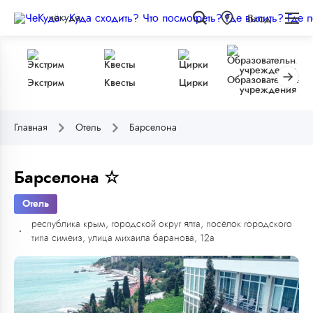
чёкуда
Вход
Образовательные
Экстрим
Квесты
Цирки
учреждения
Главная
Отель
Барселона
Барселона ☆
Отель
республика крым, городской округ ялта, посёлок городского
типа симеиз, улица михаила баранова, 12а