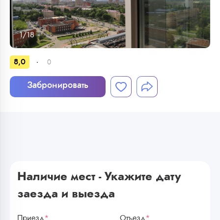
1
/
18
8,0
0
Забронировать
Наличие мест - Укажите дату
заезда и выезда
Приезд
*
Отъезд
*