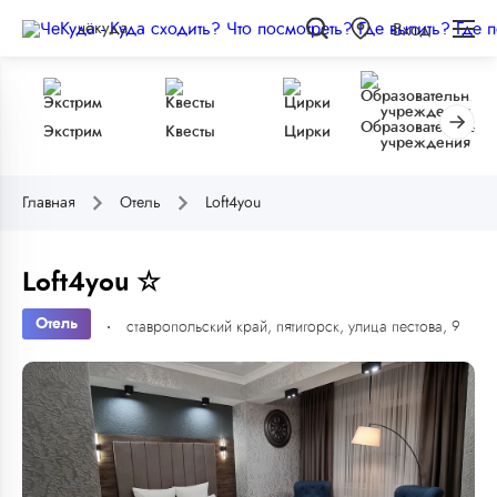
чёкуда
Вход
Образовательные
Экстрим
Квесты
Цирки
учреждения
Главная
Отель
Loft4you
Loft4you ☆
Отель
ставропольский край, пятигорск, улица пестова, 9