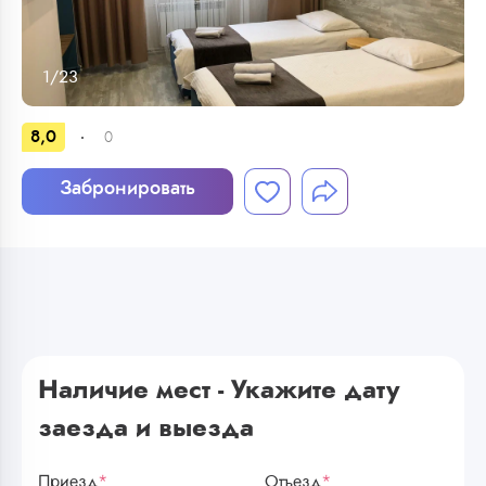
1
/
23
8,0
0
Забронировать
Наличие мест - Укажите дату
заезда и выезда
Приезд
*
Отъезд
*