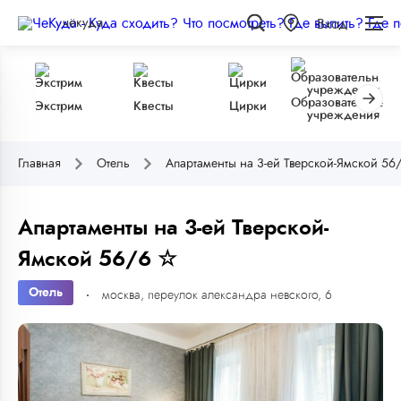
чёкуда
Вход
Образовательные
Экстрим
Квесты
Цирки
учреждения
Главная
Отель
Апартаменты на 3-ей Тверской-Ямской 56
Апартаменты на 3-ей Тверской-
Ямской 56/6 ☆
Отель
москва, переулок александра невского, 6