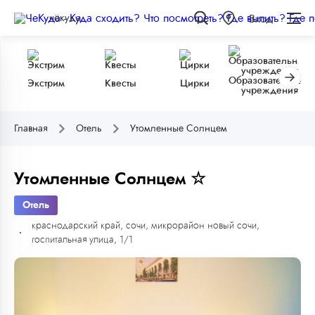
чёкуда
Вход
Образовательные
Экстрим
Квесты
Цирки
учреждения
Главная
Отель
Утомленные Солнцем
Утомленные Солнцем ☆
Отель
краснодарский край, сочи, микрорайон новый сочи,
госпитальная улица, 1/1