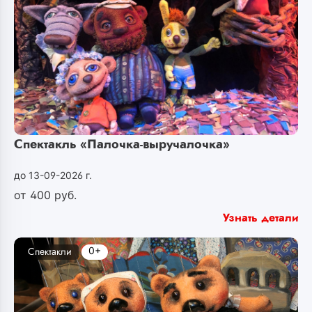
Спектакль «Палочка-выручалочка»
до 13-09-2026 г.
от
400
руб.
Узнать детали
0+
Спектакли