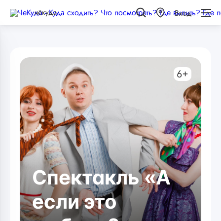
чёкуда
Вход
6+
Спектакль «А
если это