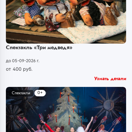
Спектакль «Три медведя»
до 05-09-2026 г.
от
400
руб.
Узнать детали
0+
Спектакли