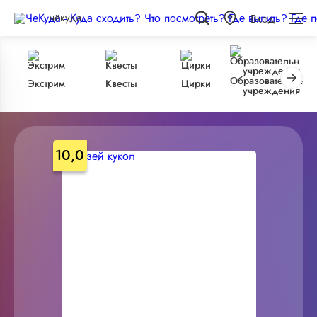
чёкуда
Вход
Образовательные
Экстрим
Квесты
Цирки
учреждения
10,0