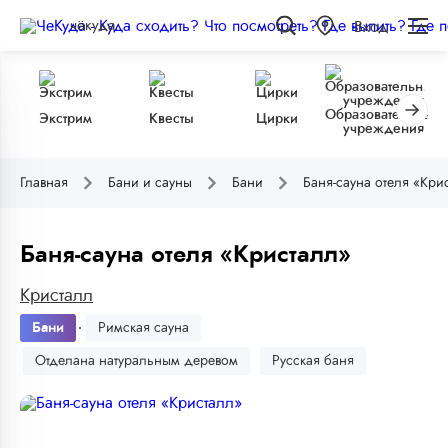
чёкуда
Вход
Образовательные
Экстрим
Квесты
Цирки
учреждения
Главная
Бани и сауны
Бани
Баня-сауна отеля «Кри
Баня-сауна отеля «Кристалл»
Кристалл
Бани
Римская сауна
Отделана натуральным деревом
Русская баня